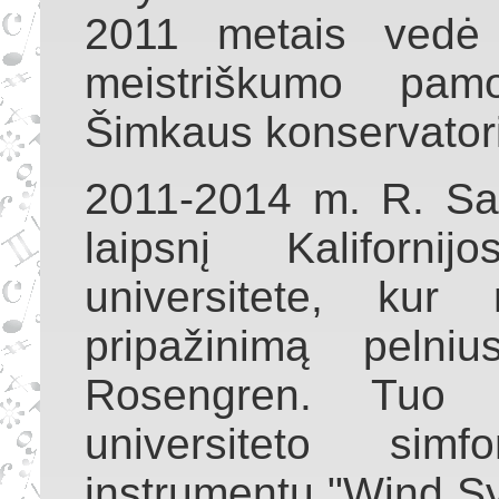
2011 metais vedė 
meistriškumo pam
Šimkaus konservatori
2011-2014 m. R. Sav
laipsnį Kalifornij
universitete, kur
pripažinimą pelniu
Rosengren. Tuo
universiteto sim
instrumentų "Wind Sy