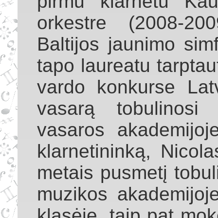
pirmu klarnetu Ka
orkestre (2008-2
Baltijos jaunimo sim
tapo laureatu tarpta
vardo konkurse Lat
vasarą tobulinosi 
vasaros akademijoj
klarnetininką, Nicol
metais pusmetį tobuli
muzikos akademijoj
klasėje, taip pat mo