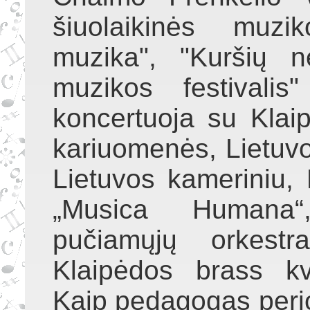
šiuolaikinės muzi
muzika", "Kuršių ne
muzikos festivalis
koncertuoja su Klai
kariuomenės, Lietuvo
Lietuvos kameriniu,
„Musica Humana“,
pučiamųjų orkestra
Klaipėdos brass kvi
Kaip pedagogas peri