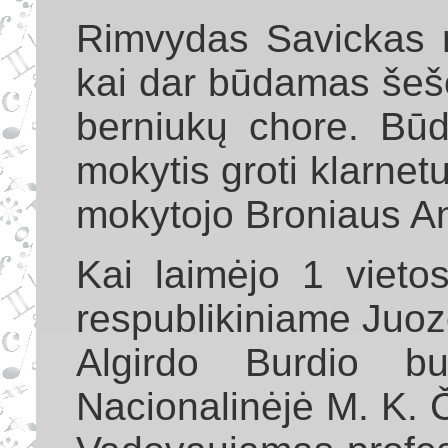
Rimvydas Savickas m
kai dar būdamas šeše
berniukų chore. Bū
mokytis groti klarne
mokytojo Broniaus An
Kai laimėjo 1 vieto
respublikiniame Juoz
Algirdo Burdio bu
Nacionalinėjė M. K. 