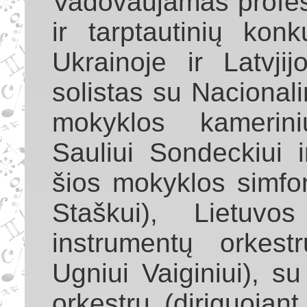
Vadovaujamas profes
ir tarptautinių kon
Ukrainoje ir Latvji
solistas su Nacional
mokyklos kamerini
Sauliui Sondeckiui 
šios mokyklos simfon
Staškui), Lietuvo
instrumentų orkestr
Ugniui Vaiginiui), s
orkestru (diriguojant