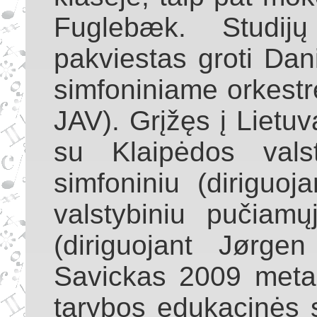
Fuglebæk. Studij
pakviestas groti Dan
simfoniniame orkestre
JAV). Grįžęs į Lietuv
su Klaipėdos valst
simfoniniu (diriguoj
valstybiniu pučiamų
(diriguojant Jørge
Savickas 2009 metai
tarybos edukacinės s