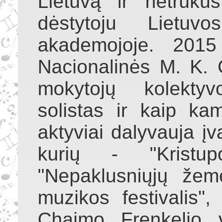
Lietuvą ir netrukus
dėstytoju Lietuv
akademojoje. 2015
Nacionalinės M. K. 
mokytojų kolektyv
solistas ir kaip ka
aktyviai dalyvauja įva
kurių - "Kristupo
"Nepaklusniųjų žemė
muzikos festivalis", 
Chaimo Frenkelio vi