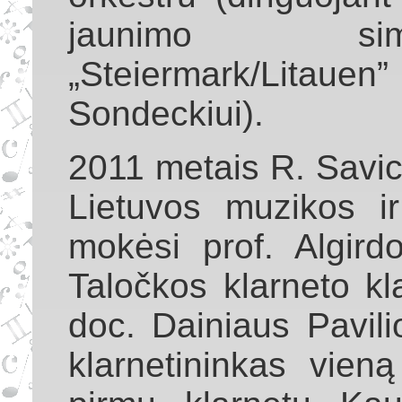
jaunimo simf
„Steiermark/Litaue
Sondeckiui).
2011 metais R. Savick
Lietuvos muzikos ir
mokėsi prof. Algird
Taločkos klarneto kl
doc. Dainiaus Pavili
klarnetininkas vien