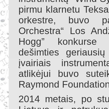
pirmu klarnetu Teksa
orkestre, buvo pa
Orchestra“ Los Andž
Hogg” konkurse 
dešimties geriausių
įvairiais instrume
atlikėjui buvo sut
Raymond Foundation, 
2014 metais, po stu