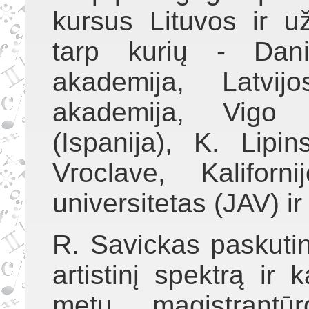
kursus Lituvos ir užs
tarp kurių - Dani
akademija, Latvij
akademija, Vigo m
(Ispanija), K. Lipi
Vroclave, Kaliforni
universitetas (JAV) ir 
R. Savickas paskutin
artistinį spektrą ir
metų magistrantūr